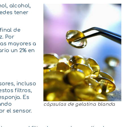
l, alcohol,
edes tener
final de
z. Por
ias mayores a
ario un 2% en
sores, incluso
stos filtros,
esponja. Es
uando
cápsulas de gelatina blanda
r el sensor.