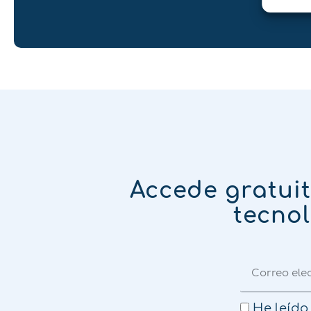
Accede gratui
tecnol
He leído