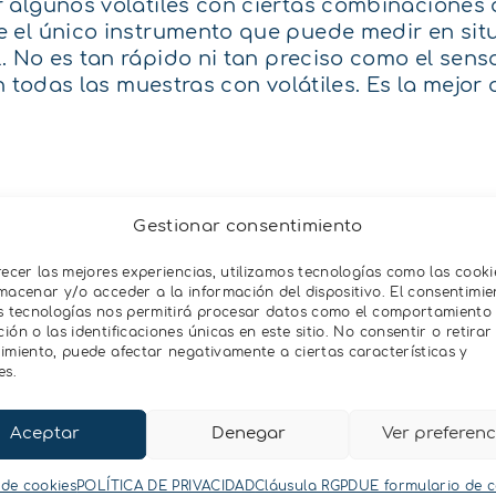
algunos volátiles con ciertas combinaciones de
el único instrumento que puede medir en situa
L
. No es tan rápido ni tan preciso como el senso
n todas las muestras con volátiles. Es la mejor
Gestionar consentimiento
recer las mejores experiencias, utilizamos tecnologías como las cooki
Contacta con nosotros
macenar y/o acceder a la información del dispositivo. El consentimie
s tecnologías nos permitirá procesar datos como el comportamiento
ón o las identificaciones únicas en este sitio. No consentir o retirar 
Contactar
imiento, puede afectar negativamente a ciertas características y
es.
Aceptar
Denegar
Ver preferenc
 de cookies
POLÍTICA DE PRIVACIDAD
Cláusula RGPDUE formulario de 