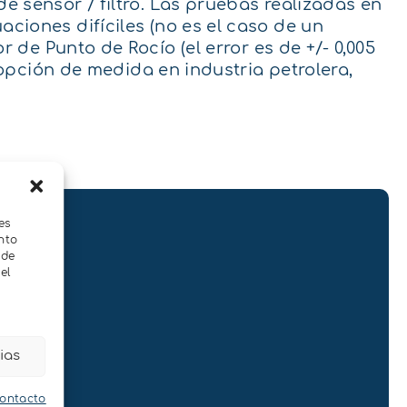
 sensor / filtro. Las pruebas realizadas en
ciones difíciles (no es el caso de un
r de Punto de Rocío (el error es de +/- 0,005
 opción de medida en industria petrolera,
es
nto
 de
el
ias
contacto