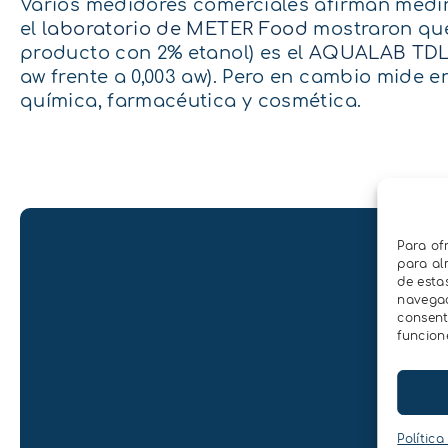
Varios medidores comerciales afirman medir 
el
laboratorio de METER Food
mostraron que 
producto con 2% etanol) es el
AQUALAB TD
aw frente a 0,003 aw). Pero en cambio mide e
química, farmacéutica y cosmética.
Para of
para al
de esta
navegaci
consent
funcion
Política