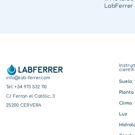
LabFerrer
Instru
científ
info@lab-ferrer.com
Suelo
Tel:
+34 973 532 110
Planta
C/ Ferran el Catòlic, 3
Clima
25200 CERVERA
Luz
Hidrol