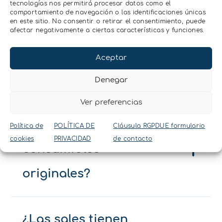
tecnologías nos permitirá procesar datos como el
verificación diaria de la
comportamiento de navegación o las identificaciones únicas
en este sitio. No consentir o retirar el consentimiento, puede
precisión en
afectar negativamente a ciertas características y funciones.
laboratorios de control
Aceptar
de calidad.
Denegar
Ver preferencias
¿Por qué usar
Política de
POLÍTICA DE
Cláusula RGPDUE formulario
cookies
PRIVACIDAD
de contacto
consumibles
originales?
¿Las sales tienen