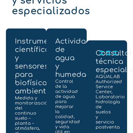
y servicios
especializados
Instrumentación
Actividad
científica
de
Consultor
y
agua
técnica
sensores
y
especiali
para
humedad
AQUALAB
biofísica
Control
Authorized
de la
Service
ambiental
actividad
Center,
de agua
Laboratorio
Medida y
para
hidrología
monitorización
mejorar
de
del
la
suelos
continuo
calidad,
y
suelo –
seguridad
servicio
planta –
y vida
postventa
atmósfera,
útil en