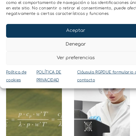
como el comportamiento de navegación o las identificaciones ún
biofísica
actividad
en este sitio. No consentir o retirar el consentimiento, puede afec
ambiental
de agua
negativamente a ciertas características y funciones.
Aplicaciones
Aplicaciones
del contínuo
de la aw e
Aceptar
Suelo – Planta –
Isotermas
Atmósfera
Explorar
Denegar
especialidad
Explorar
especialidad
Ver preferencias
Política de
POLÍTICA DE
Cláusula RGPDUE formulario 
cookies
PRIVACIDAD
contacto