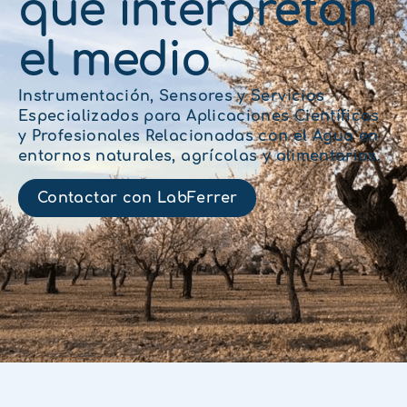
que interpretan
el medio
Instrumentación, Sensores y Servicios
Especializados para Aplicaciones Científicas
y Profesionales Relacionadas con el Agua en
entornos naturales, agrícolas y alimentarios.
Contactar con LabFerrer