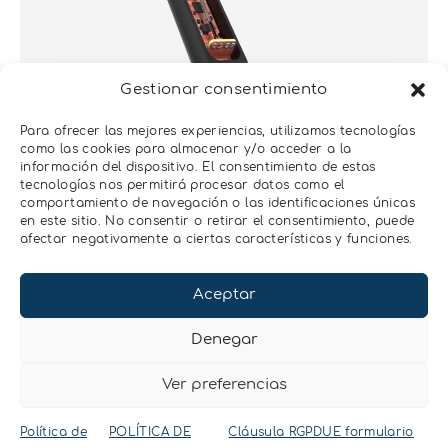
Gestionar consentimiento
HYDROS 21
Para ofrecer las mejores experiencias, utilizamos tecnologías
como las cookies para almacenar y/o acceder a la
SENSOR CTD
información del dispositivo. El consentimiento de estas
tecnologías nos permitirá procesar datos como el
comportamiento de navegación o las identificaciones únicas
Medida del nivel, CE y temperatura
en este sitio. No consentir o retirar el consentimiento, puede
del agua
afectar negativamente a ciertas características y funciones.
Aceptar
Más información
Denegar
Ver preferencias
Política de
POLÍTICA DE
Cláusula RGPDUE formulario
APLICACIONES