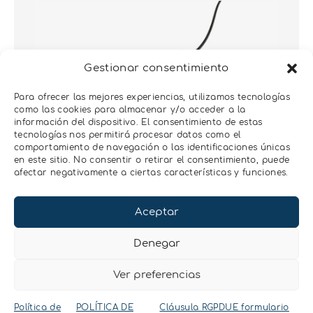
Gestionar consentimiento
Para ofrecer las mejores experiencias, utilizamos tecnologías
como las cookies para almacenar y/o acceder a la
información del dispositivo. El consentimiento de estas
tecnologías nos permitirá procesar datos como el
SENSOR DE
comportamiento de navegación o las identificaciones únicas
en este sitio. No consentir o retirar el consentimiento, puede
CONDUCTIVIDAD
afectar negativamente a ciertas características y funciones.
ELÉCTRICA DEL AGUA
ES-2 medida de la CE y temperatura
Aceptar
en una tubería, depósito o agua
Denegar
superficial
Ver preferencias
Más información
Política de
POLÍTICA DE
Cláusula RGPDUE formulario