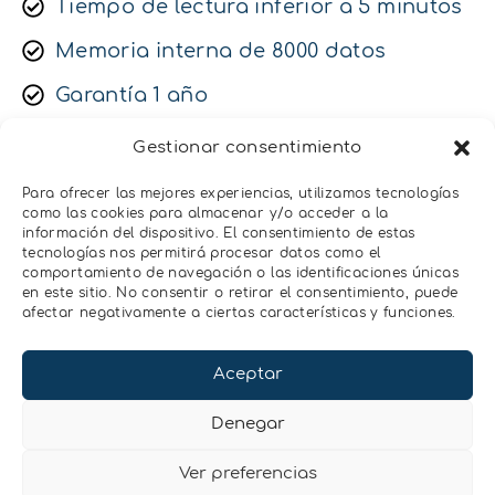
Tiempo de lectura inferior a 5 minutos
Memoria interna de 8000 datos
Garantía 1 año
Cumple con los requisitos de la
Gestionar consentimiento
USP922
Para ofrecer las mejores experiencias, utilizamos tecnologías
como las cookies para almacenar y/o acceder a la
información del dispositivo. El consentimiento de estas
tecnologías nos permitirá procesar datos como el
comportamiento de navegación o las identificaciones únicas
en este sitio. No consentir o retirar el consentimiento, puede
afectar negativamente a ciertas características y funciones.
Aceptar
Denegar
Ver preferencias