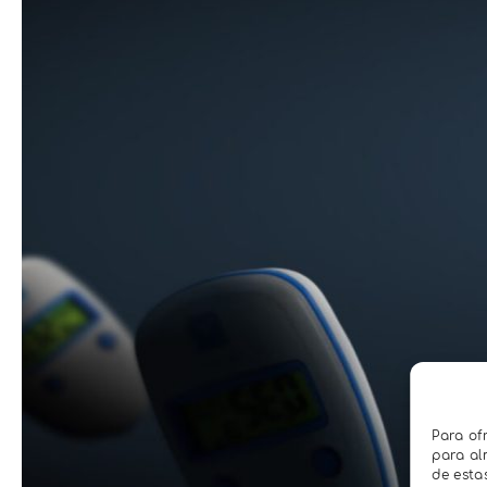
Para of
para al
de esta