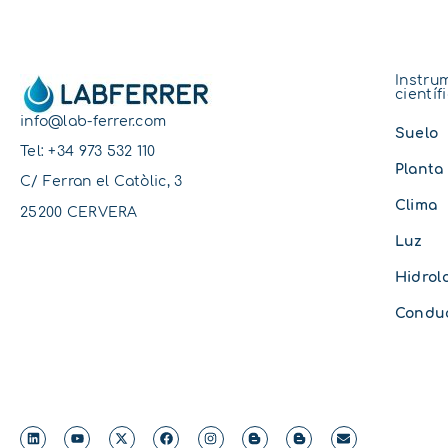
Instru
científ
info@lab-ferrer.com
Suelo
Tel:
+34 973 532 110
Planta
C/ Ferran el Catòlic, 3
Clima
25200 CERVERA
Luz
Hidrol
Conduc