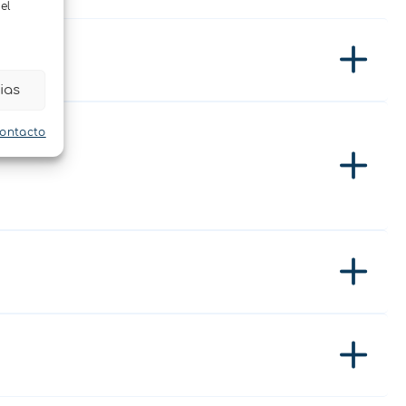
el
ias
contacto
a