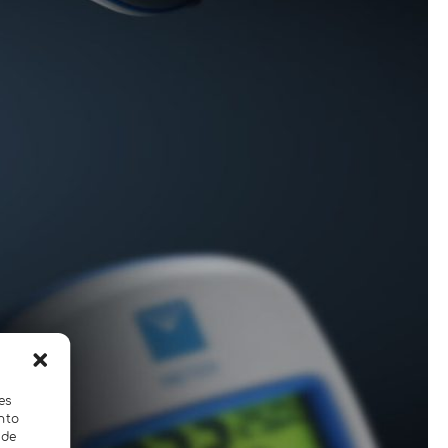
es
nto
 de