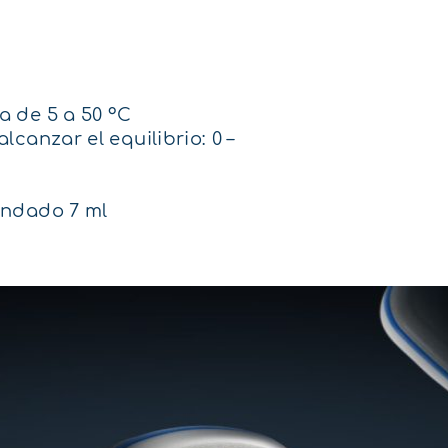
 de 5 a 50 ºC
canzar el equilibrio: 0 –
endado 7 ml