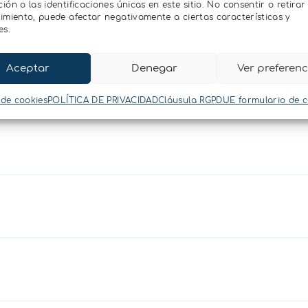
ón o las identificaciones únicas en este sitio. No consentir o retirar 
imiento, puede afectar negativamente a ciertas características y
es.
ividad de agua PAWKIT?
Aceptar
Denegar
Ver preferenc
 de cookies
POLÍTICA DE PRIVACIDAD
Cláusula RGPDUE formulario de 
s especificaciones y requisitos de l