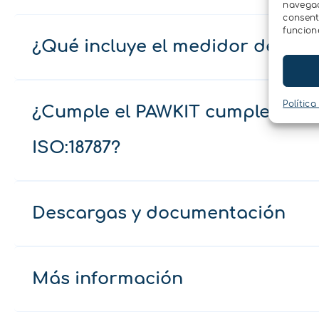
navegaci
consent
funcion
¿Qué incluye el medidor de act
Política
¿Cumple el PAWKIT cumple con la
ISO:18787?
Descargas y documentación
Más información