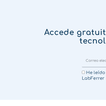
Accede gratui
tecnol
He leído
LabFerrer