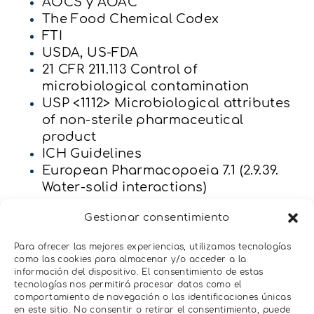
AOCS y AOAC
The Food Chemical Codex
FTI
USDA, US-FDA
21 CFR 211.113 Control of
microbiological contamination
USP <1112> Microbiological attributes
of non-sterile pharmaceutical
product
ICH Guidelines
European Pharmacopoeia 7.1 (2.9.39.
Water-solid interactions)
Gestionar consentimiento
Para ofrecer las mejores experiencias, utilizamos tecnologías
como las cookies para almacenar y/o acceder a la
información del dispositivo. El consentimiento de estas
Contacta con
tecnologías nos permitirá procesar datos como el
comportamiento de navegación o las identificaciones únicas
en este sitio. No consentir o retirar el consentimiento, puede