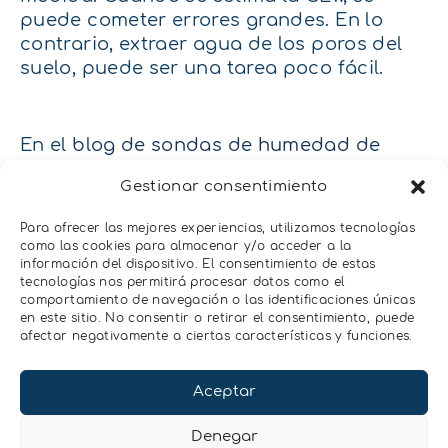
puede cometer errores grandes. En lo
contrario, extraer agua de los poros del
suelo, puede ser una tarea poco fácil.
En el
blog de sondas de humedad de
suelo
de LabFerrer, podéis encontrar más
Gestionar consentimiento
información de cómo medir la CEw y
cómo interpretar y convertir los distintos
Para ofrecer las mejores experiencias, utilizamos tecnologías
tipos de CE.
como las cookies para almacenar y/o acceder a la
información del dispositivo. El consentimiento de estas
En este
seminario virtual
siguiente, se
tecnologías nos permitirá procesar datos como el
comportamiento de navegación o las identificaciones únicas
introduce el balance de sales con la
en este sitio. No consentir o retirar el consentimiento, puede
Conductividad Eléctrica y se aclaran
afectar negativamente a ciertas características y funciones.
dudas de distintos tipos de medidas de
Conductividad Eléctrica.
Aceptar
Esperamos que se de vuestro interés!
Denegar