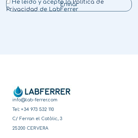
He leído y acepto la
Política de
Enviar
Privacidad
de LabFerrer
info@lab-ferrer.com
Tel:
+34 973 532 110
C/ Ferran el Catòlic, 3
25200 CERVERA