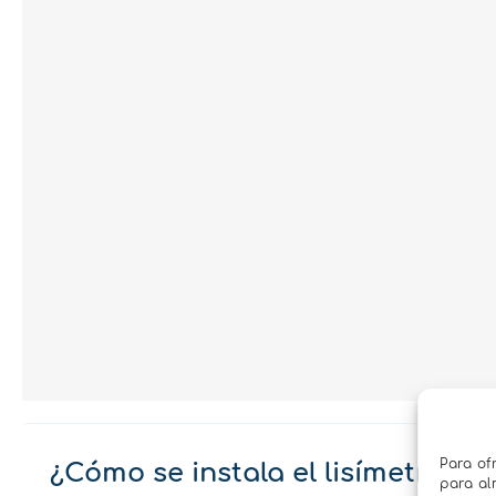
Para of
¿Cómo se instala el lisímetro G3
para al