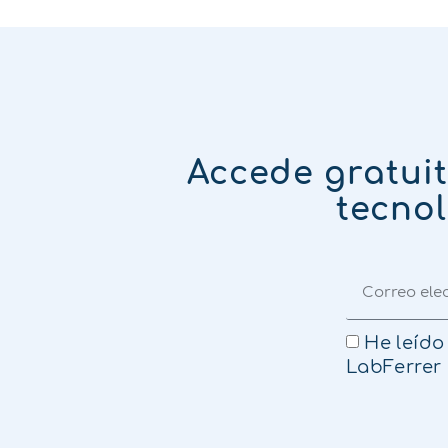
Accede gratui
tecnol
He leído
LabFerrer