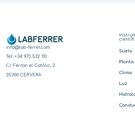
Instru
científ
info@lab-ferrer.com
Suelo
Tel:
+34 973 532 110
Planta
C/ Ferran el Catòlic, 3
Clima
25200 CERVERA
Luz
Hidrol
Conduc