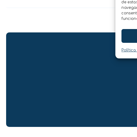
de esta
navegaci
consent
funcion
Política