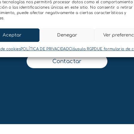
s tecnologías nos permitirá procesar datos como el comportamiento
ón o las identificaciones únicas en este sitio. No consentir o retirar 
imiento, puede afectar negativamente a ciertas características y
es.
Aceptar
Denegar
Ver preferenc
Contacta con nosotros
 de cookies
POLÍTICA DE PRIVACIDAD
Cláusula RGPDUE formulario de 
Contactar