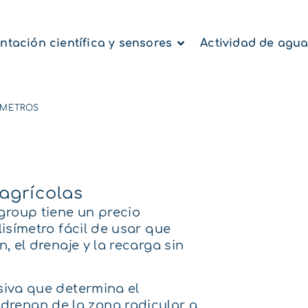
ntación científica y sensores
Actividad de agu
ÍMETROS
agrícolas
group tiene un precio
lisímetro fácil de usar que
n, el drenaje y la recarga sin
asiva que determina el
drenan de la zona radicular a