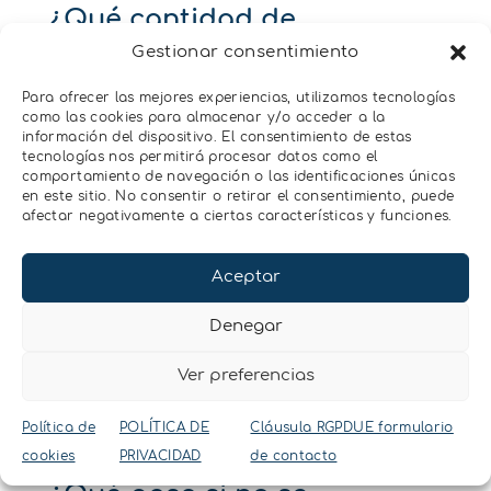
¿Qué cantidad de
Gestionar consentimiento
muestra de suelo
Para ofrecer las mejores experiencias, utilizamos tecnologías
como las cookies para almacenar y/o acceder a la
necesito?
información del dispositivo. El consentimiento de estas
tecnologías nos permitirá procesar datos como el
comportamiento de navegación o las identificaciones únicas
en este sitio. No consentir o retirar el consentimiento, puede
afectar negativamente a ciertas características y funciones.
¿Cómo se rellena el
Aceptar
cilindro de
Denegar
sedimentación
Ver preferencias
correctamente?
Política de
POLÍTICA DE
Cláusula RGPDUE formulario
cookies
PRIVACIDAD
de contacto