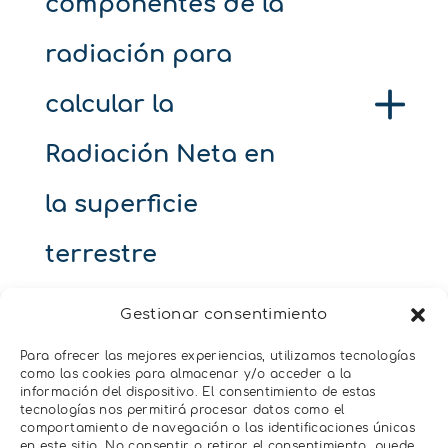
componentes de la
radiación para
calcular la
Radiación Neta en
la superficie
terrestre
Gestionar consentimiento
Ventajas respecto
Para ofrecer las mejores experiencias, utilizamos tecnologías
como las cookies para almacenar y/o acceder a la
otros radiómetros
información del dispositivo. El consentimiento de estas
tecnologías nos permitirá procesar datos como el
comportamiento de navegación o las identificaciones únicas
en este sitio. No consentir o retirar el consentimiento, puede