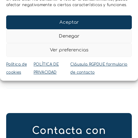
afectar negativamente a ciertas características y funciones.
¿Hay que tener en
Aceptar
cuenta la
Denegar
variabilidad
Ver preferencias
espacial y
Política de
POLÍTICA DE
Cláusula RGPDUE formulario
temporal?
cookies
PRIVACIDAD
de contacto
Contacta con