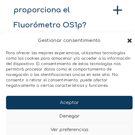
proporciona el
Fluorómetro OS1p?
Gestionar consentimiento
¿Qué parámetros
Para ofrecer las mejores experiencias, utilizamos tecnologías
como las cookies para almacenar y/o acceder a la información
del dispositivo. El consentimiento de estas tecnologías nos
proporciona el
permitirá procesar datos como el comportamiento de
navegación o las identificaciones únicas en este sitio. No
consentir o retirar el consentimiento, puede afectar
Fluorómetro
negativamente a ciertas características y funciones.
OS30p+?
Aceptar
Denegar
¿Qué parámetros
Ver preferencias