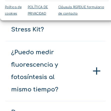
proporciona el
Política de
POLÍTICA DE
Cláusula RGPDUE formulario
cookies
PRIVACIDAD
de contacto
Fluorómetro Plant
Stress Kit?
¿Puedo medir
fluorescencia y
fotosíntesis al
mismo tiempo?