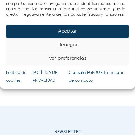
comportamiento de navegación o las identificaciones únicas
Contacta con
en este sitio. No consentir o retirar el consentimiento, puede
afectar negativamente a ciertas características y funciones.
nosotros
Aceptar
Contactar
Denegar
Ver preferencias
Política de
POLÍTICA DE
Cláusula RGPDUE formulario
cookies
PRIVACIDAD
de contacto
NEWSLETTER