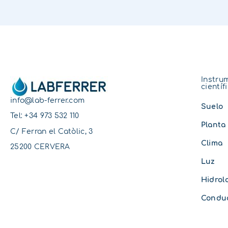
Instru
científ
info@lab-ferrer.com
Suelo
Tel:
+34 973 532 110
Planta
C/ Ferran el Catòlic, 3
Clima
25200 CERVERA
Luz
Hidrol
Conduc