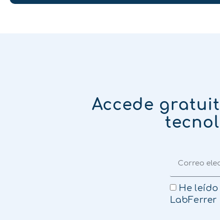
Accede gratui
tecnol
He leído
LabFerrer