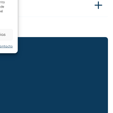
nto
 de
el
ias
contacto