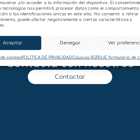
macenar y/o acceder a la información del dispositivo. El consentimie
s tecnologías nos permitirá procesar datos como el comportamiento
ón o las identificaciones únicas en este sitio. No consentir o retirar 
imiento, puede afectar negativamente a ciertas características y
es.
Aceptar
Denegar
Ver preferenc
 de cookies
POLÍTICA DE PRIVACIDAD
Cláusula RGPDUE formulario de 
Contacta con nosotros
Contactar