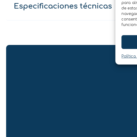
para al
Especificaciones técnicas
de esta
navegaci
consent
funcion
Política