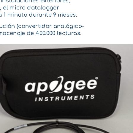
instalaciones exteriores,
, el micro datalogger
 1 minuto durante 9 meses.
lución (convertidor analógico-
macenaje de 400.000 lecturas.