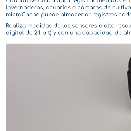
Cuando se utiliza para registrar medidas en 
invernaderos, acuarios o cámaras de cultivo
microCache puede almacenar registros cada
Realiza medidas de los sensores a alta reso
digital de 24 bit) y con una capacidad de al