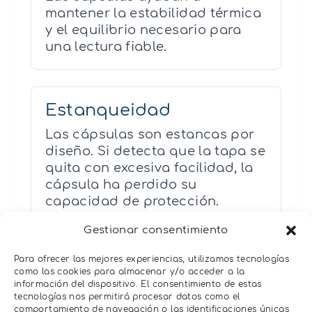
mantener la estabilidad térmica
y el equilibrio necesario para
una lectura fiable.
Estanqueidad
Las cápsulas son estancas por
diseño. Si detecta que la tapa se
quita con excesiva facilidad, la
cápsula ha perdido su
capacidad de protección.
Gestionar consentimiento
Para ofrecer las mejores experiencias, utilizamos tecnologías
Recomendación ISO:18787:
como las cookies para almacenar y/o acceder a la
Podéis consultar más
información del dispositivo. El consentimiento de estas
tecnologías nos permitirá procesar datos como el
información sobre la
comportamiento de navegación o las identificaciones únicas