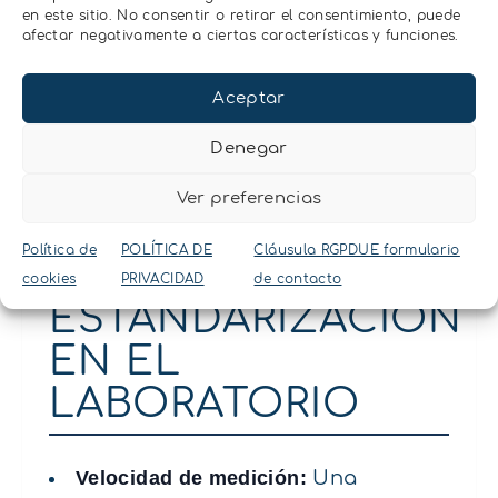
preparación de muestras
en este sitio. No consentir o retirar el consentimiento, puede
siguiendo las recomendaciones
afectar negativamente a ciertas características y funciones.
de la **ISO:18787** para
alimentos de consumo humano
Aceptar
y animal en
este enlace
, donde
incluimos un vídeo explicativo
Denegar
detallado.
Ver preferencias
Política de
POLÍTICA DE
Cláusula RGPDUE formulario
EFICIENCIA Y
cookies
PRIVACIDAD
de contacto
ESTANDARIZACIÓN
EN EL
LABORATORIO
Velocidad de medición:
Una