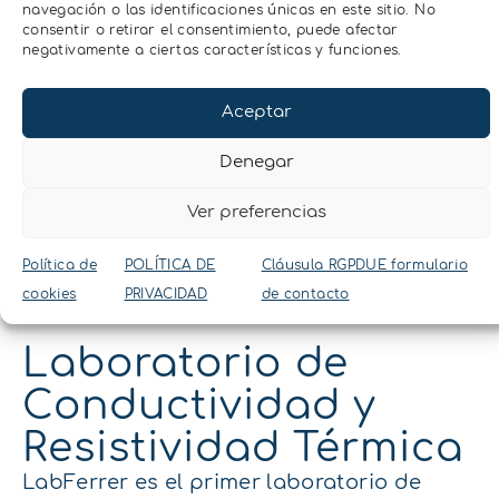
navegación o las identificaciones únicas en este sitio. No
consentir o retirar el consentimiento, puede afectar
negativamente a ciertas características y funciones.
Aceptar
Alquiler del equipo
Denegar
TEMPOS
Ver preferencias
Si necesitáis medir la
C
onductividad y
R
esistividad térmica para un proyecto
Política de
POLÍTICA DE
Cláusula RGPDUE formulario
puntual, e
n
LabFerrer
ofrecemos
el
cookies
PRIVACIDAD
de contacto
alquiler
del equipo TEMPOS.
.
Laboratorio de
Conductividad y
Resistividad Térmica
LabFerrer
e
s
el primer laboratorio
de