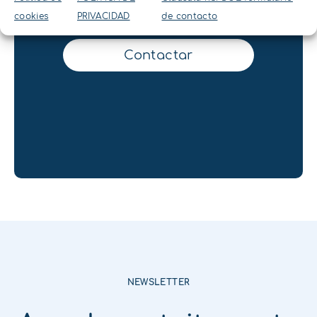
Contacta con
cookies
PRIVACIDAD
de contacto
nosotros
Contactar
NEWSLETTER