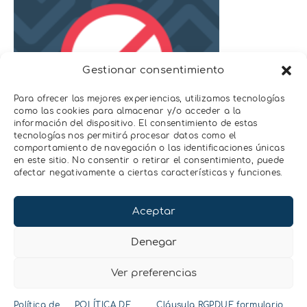
Gestionar consentimiento
Para ofrecer las mejores experiencias, utilizamos tecnologías
como las cookies para almacenar y/o acceder a la
información del dispositivo. El consentimiento de estas
tecnologías nos permitirá procesar datos como el
comportamiento de navegación o las identificaciones únicas
en este sitio. No consentir o retirar el consentimiento, puede
afectar negativamente a ciertas características y funciones.
¡Un saludo!
Aceptar
Denegar
Ver preferencias
Política de
POLÍTICA DE
Cláusula RGPDUE formulario