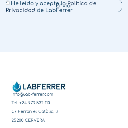
He leído y acepto la
Política de
Enviar
Privacidad
de LabFerrer
info@lab-ferrer.com
Tel:
+34 973 532 110
C/ Ferran el Catòlic, 3
25200 CERVERA