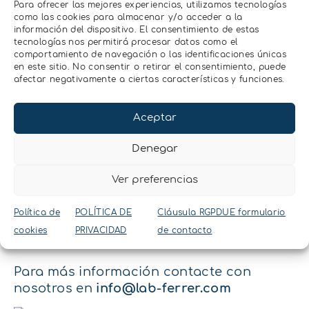
Para ofrecer las mejores experiencias, utilizamos tecnologías
Tensiómetros
como las cookies para almacenar y/o acceder a la
información del dispositivo. El consentimiento de estas
Si por lo contrario, se realizan medidas en
tecnologías nos permitirá procesar datos como el
el rango más húmedo (0KPa a -80 KPa), los
comportamiento de navegación o las identificaciones únicas
tensiómetros tienen una buena precisión
en este sitio. No consentir o retirar el consentimiento, puede
afectar negativamente a ciertas características y funciones.
en este rango de medida. Es de extrema
importancia que se conserve la
estructura del suelo y que no se altere.
Aceptar
Hyprop
Denegar
A diferencia de los tensiómetros, el
Ver preferencias
sistema Hyprop, puede determinar la
Curva de Retención de Humedad de
Política de
POLÍTICA DE
Cláusula RGPDUE formulario
muestra inalterada.
cookies
PRIVACIDAD
de contacto
Para más información contacte con
nosotros en
info@lab-ferrer.com