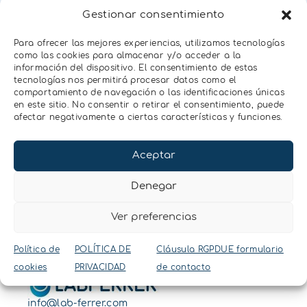
Gestionar consentimiento
Para ofrecer las mejores experiencias, utilizamos tecnologías
como las cookies para almacenar y/o acceder a la
información del dispositivo. El consentimiento de estas
tecnologías nos permitirá procesar datos como el
He leído y acepto la
Política de
Enviar
comportamiento de navegación o las identificaciones únicas
Privacidad
de LabFerrer
en este sitio. No consentir o retirar el consentimiento, puede
afectar negativamente a ciertas características y funciones.
Aceptar
Denegar
Ver preferencias
Política de
POLÍTICA DE
Cláusula RGPDUE formulario
cookies
PRIVACIDAD
de contacto
info@lab-ferrer.com