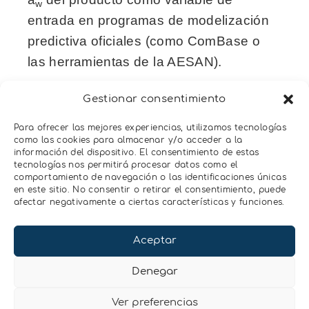
w
entrada en programas de modelización
predictiva oficiales (como ComBase o
las herramientas de la AESAN).
Si al introducir los datos reales de a
, pH
w
Gestionar consentimiento
y temperatura de almacenamiento, el
Para ofrecer las mejores experiencias, utilizamos tecnologías
software demuestra que la población de
como las cookies para almacenar y/o acceder a la
información del dispositivo. El consentimiento de estas
Listeria no incrementará más de 0,5
tecnologías nos permitirá procesar datos como el
log10 a lo largo de toda su vida
comportamiento de navegación o las identificaciones únicas
en este sitio. No consentir o retirar el consentimiento, puede
comercial, dispondrás de demostración
afectar negativamente a ciertas características y funciones.
técnica satisfactoria. Legalmente, el
límite seguirá siendo de 100 ufc/g,
Aceptar
atendiendo al reglamento UE 2024/2895.
Denegar
Ver preferencias