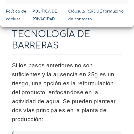
PASO 3:
REFORMULACIÓN
Política de
POLÍTICA DE
Cláusula RGPDUE formulario
cookies
PRIVACIDAD
de contacto
MEDIANTE LA
TECNOLOGÍA DE
BARRERAS
Si los pasos anteriores no son
suficientes y la ausencia en 25g es un
riesgo, una opción es la reformulación
del producto, enfocándose en la
actividad de agua. Se pueden plantear
dos vías principales en la planta de
producción: