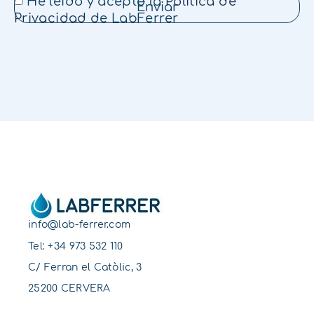
He leído y acepto la
Política de
Enviar
Privacidad
de LabFerrer
info@lab-ferrer.com
Tel:
+34 973 532 110
C/ Ferran el Catòlic, 3
25200 CERVERA