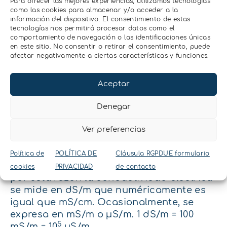
Para ofrecer las mejores experiencias, utilizamos tecnologías
saturación.
La sonda TEROS 12
mide
como las cookies para almacenar y/o acceder a la
el contenido en agua. y el punto de
información del dispositivo. El consentimiento de estas
tecnologías nos permitirá procesar datos como el
saturación puede determinarse
comportamiento de navegación o las identificaciones únicas
calculando la densidad aparente del
en este sitio. No consentir o retirar el consentimiento, puede
suelo. La sonda TEROS 12 nos permite
afectar negativamente a ciertas características y funciones.
poder medir la conductividad
eléctrica suelo de una forma sencilla
Aceptar
y precisa.
¿En qué unidades se
Denegar
expresa?
Ver preferencias
Las unidades del Sistema Internacional
Política de
POLÍTICA DE
Cláusula RGPDUE formulario
de la conductancia eléctrica es el Siemen,
cookies
PRIVACIDAD
de contacto
por esta razón la conductividad eléctrica
se mide en dS/m que numéricamente es
igual que mS/cm. Ocasionalmente, se
expresa en mS/m o µS/m. 1 dS/m = 100
5
mS/m = 10
µS/m.