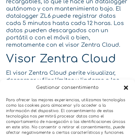
recargables, lo que le hace un datalogger
autónomo y con mantenimiento bajo. El
datalogger ZL6 puede registrar datos
cada 5 minutos hasta cada 12 horas. Los
datos pueden descargados con un
portátil o con el móvil o bien,
remotamente con el visor Zentra Cloud.
Visor Zentra Cloud
El visor Zentra Cloud perite visualizar,
descargar y fijar límites y lindares a los
datos medidos por el sensor Hydros 21 y
Gestionar consentimiento
registrados por el datalogger ZL6. En la
Para ofrecer las mejores experiencias, utilizamos tecnologías
siguiente imagen se puede observar una
como las cookies para almacenar y/o acceder a la
serie temporal de 4 puntos de monitoreo
información del dispositivo. El consentimiento de estas
distintos donde se ha medido el nivel de
tecnologías nos permitirá procesar datos como el
comportamiento de navegación o las identificaciones únicas
agua con el sensor Hydros 21.
en este sitio. No consentir o retirar el consentimiento, puede
afectar negativamente a ciertas características y funciones.