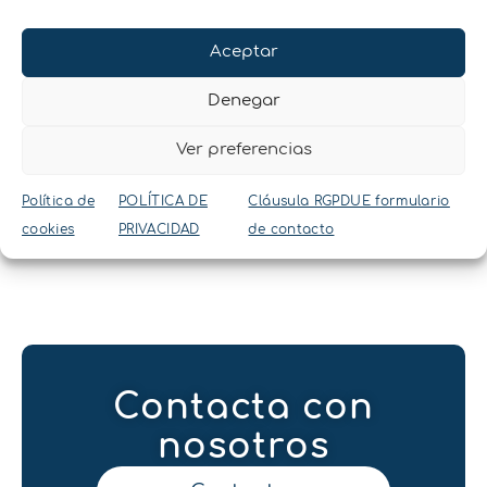
Aceptar
Denegar
Para más información podéis contactar
con el equipo de LabFerrer
Ver preferencias
escribiéndonos en el correo info@lab-
ferrer.com o llamándonos al teléfono 973
Política de
POLÍTICA DE
Cláusula RGPDUE formulario
532 110.
cookies
PRIVACIDAD
de contacto
Contacta con
nosotros