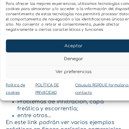
Para ofrecer las mejores experiencias, utilizamos tecnologías com
mantenimiento, y finalmente aprender a
cookies para almacenar y/o acceder a la información del disposit
interpretar los datos y tomar decisiones.
consentimiento de estas tecnologías nos permitirá procesar dat
el comportamiento de navegación o las identificaciones únicas en
sitio. No consentir o retirar el consentimiento, puede afectar
negativamente a ciertas características y funciones.
¿Qué información puedo obtener
instalando sondas de humedad de suelo
Aceptar
en mi parcela?
Denegar
Fecha de inicio y final de los riegos.
Ritmo y profundidad de absorción de
Ver preferencias
agua por la planta.
Situaciones de estrés hídrico.
Política de
POLÍTICA DE
Cláusula RGPDUE formulario
Balance de agua en el suelo.
cookies
PRIVACIDAD
contacto
Movimiento del agua en el perfil.
Problemas de infiltración, capa
freática y escorrentía;
entre otros…
En este
link
podrán ver varios ejemplos