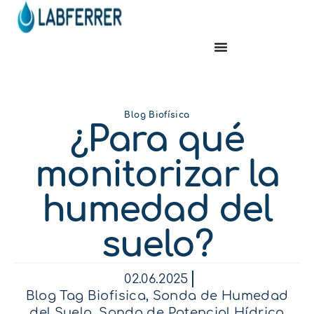
Blog Biofísica
¿Para qué
monitorizar la
humedad del
suelo?
02.06.2025
Blog Tag Biofisica
,
Sonda de Humedad
del Suelo
,
Sonda de Potencial Hídrico