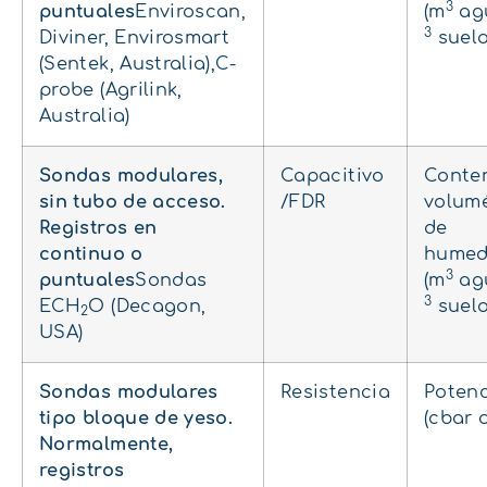
3
puntuales
Enviroscan,
(m
ag
3
Diviner, Envirosmart
suelo
(Sentek, Australia),C-
probe (Agrilink,
Australia)
Sondas modulares,
Capacitivo
Conte
sin tubo de acceso.
/FDR
volumé
Registros en
de
continuo o
hume
3
puntuales
Sondas
(m
ag
3
ECH
O (Decagon,
suelo
2
USA)
Sondas modulares
Resistencia
Potenc
tipo bloque de yeso.
(cbar 
Normalmente,
registros