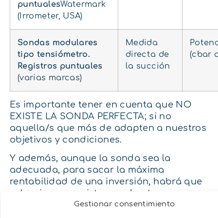
puntuales
Watermark
(Irrometer, USA)
Sondas modulares
Medida
Potenc
tipo tensiómetro.
directa de
(cbar 
Registros puntuales
la succión
(varias marcas)
Es importante tener en cuenta que NO
EXISTE LA SONDA PERFECTA; si no
aquella/s que más de adapten a nuestros
objetivos y condiciones.
Y además, aunque la sonda sea la
adecuada, para sacar la máxima
rentabilidad de una inversión, habrá que
seleccionar un sistema robusto y
Gestionar consentimiento
asequible, instalar las sondas según unas
buenas prácticas, realizar un correcto