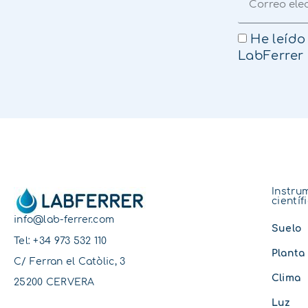
He leído
LabFerrer
Instru
científ
info@lab-ferrer.com
Suelo
Tel:
+34 973 532 110
Planta
C/ Ferran el Catòlic, 3
Clima
25200 CERVERA
Luz