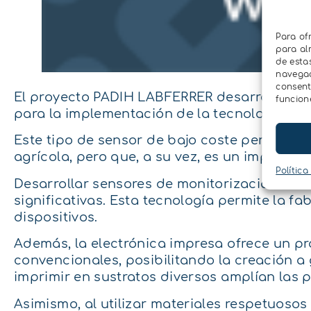
Para of
para al
de esta
navegaci
consent
El proyecto PADIH LABFERRER desarrolla un 
funcion
para la implementación de la tecnología.
Este tipo de sensor de bajo coste permite de
agrícola, pero que, a su vez, es un importa
Política
Desarrollar sensores de monitorización ambi
significativas. Esta tecnología permite la fa
dispositivos.
Además, la electrónica impresa ofrece un 
convencionales, posibilitando la creación a 
imprimir en sustratos diversos amplían las 
Asimismo, al utilizar materiales respetuosos