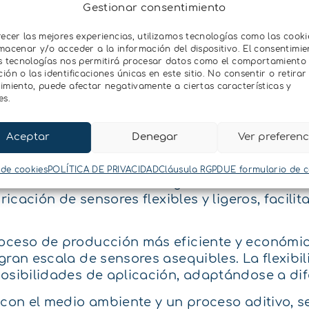
Gestionar consentimiento
recer las mejores experiencias, utilizamos tecnologías como las cooki
macenar y/o acceder a la información del dispositivo. El consentimie
s tecnologías nos permitirá procesar datos como el comportamiento
ón o las identificaciones únicas en este sitio. No consentir o retirar 
imiento, puede afectar negativamente a ciertas características y
sensor impreso para la detección de nitratos 
es.
Aceptar
Denegar
Ver preferenc
splegar una amplia red de monitorización de ni
nte contaminante en aguas.
 de cookies
POLÍTICA DE PRIVACIDAD
Cláusula RGPDUE formulario de 
ental mediante la tecnología de la electrónic
bricación de sensores flexibles y ligeros, facili
proceso de producción más eficiente y económ
gran escala de sensores asequibles. La flexibi
posibilidades de aplicación, adaptándose a di
 con el medio ambiente y un proceso aditivo, s