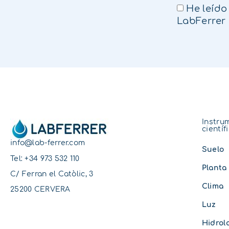
He leído
LabFerrer
Instru
científ
info@lab-ferrer.com
Suelo
Tel:
+34 973 532 110
Planta
C/ Ferran el Catòlic, 3
Clima
25200 CERVERA
Luz
Hidrol