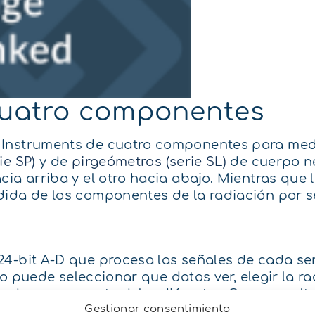
cuatro componentes
 Instruments de cuatro componentes para medi
ie SP)
y de
pirgeómetros (serie SL)
de cuerpo ne
ia arriba y el otro hacia abajo. Mientras que 
dida de los componentes de la radiación por s
4-bit A-D que procesa las señales de cada sen
rio puede seleccionar que datos ver, elegir la r
 cada componente del radiómetro. Como resultad
Gestionar consentimiento
atalogger para medir cada uno de los cuatro 