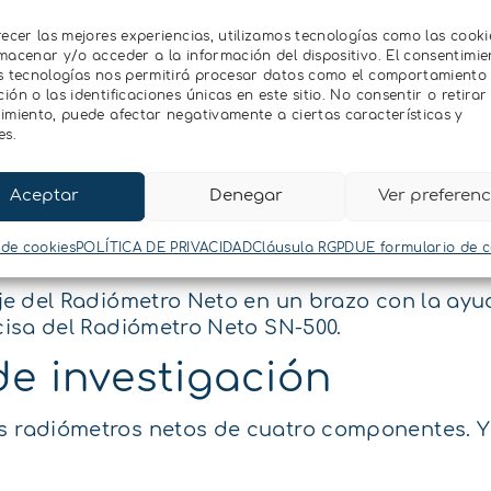
.
recer las mejores experiencias, utilizamos tecnologías como las cooki
macenar y/o acceder a la información del dispositivo. El consentimie
ra a bordo
s tecnologías nos permitirá procesar datos como el comportamiento
ón o las identificaciones únicas en este sitio. No consentir o retirar 
imiento, puede afectar negativamente a ciertas características y
didas más precisas al mantener la trayectoria 
es.
 se incluye un calentador de 0,2 W. Estas nece
 solar pequeño. Por otra parte, los calefacto
Aceptar
Denegar
Ver preferenc
 de cookies
POLÍTICA DE PRIVACIDAD
Cláusula RGPDUE formulario de 
taje del Radiómetro Neto en un brazo con la ay
ecisa del Radiómetro Neto SN-500.
e investigación
s radiómetros netos de cuatro componentes. Y 