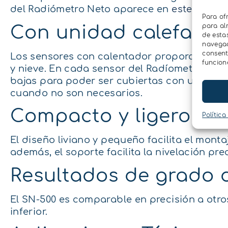
del Radiómetro Neto aparece en
este enlace
Para of
para al
Con unidad calefacto
de esta
navegaci
consent
Los sensores con calentador proporcionan me
funcion
y nieve. En cada sensor del Radíometro Neto
bajas para poder ser cubiertas con un panel
cuando no son necesarios.
Compacto y ligero
Política
El diseño liviano y pequeño facilita el mon
además, el soporte facilita la nivelación pr
Resultados de grado d
El SN-500 es comparable en precisión a otro
inferior.