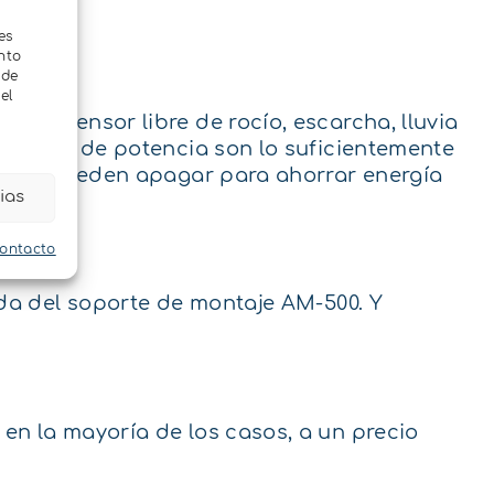
es
nto
 de
el
del sensor libre de rocío, escarcha, lluvia
sidades de potencia son lo suficientemente
res se pueden apagar para ahorrar energía
ias
contacto
uda del soporte de montaje AM-500. Y
en la mayoría de los casos, a un precio