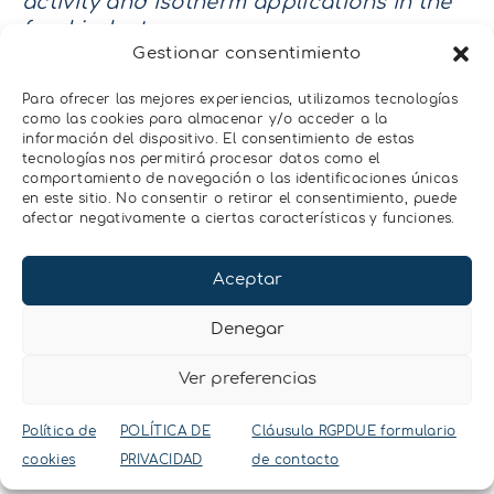
activity and isotherm applications in the
food industry.
Gestionar consentimiento
aw and caking
aw applications in pet food industry
Para ofrecer las mejores experiencias, utilizamos tecnologías
como las cookies para almacenar y/o acceder a la
aw applications in bakery industry
información del dispositivo. El consentimiento de estas
(bread, cakes, biscuits ..)
tecnologías nos permitirá procesar datos como el
comportamiento de navegación o las identificaciones únicas
Información adicional
en este sitio. No consentir o retirar el consentimiento, puede
afectar negativamente a ciertas características y funciones.
El seminario es
gratuito,
hasta completar
el aforo de la sala
Aceptar
El seminario es en
inglés,
no habrá
traducción simultánea pero si apoyo en
Denegar
momentos puntuales
La inscripción es para cada sesión
Ver preferencias
Para cualquier duda 973532110.
Política de
POLÍTICA DE
Cláusula RGPDUE formulario
25 años midiendo
cookies
PRIVACIDAD
de contacto