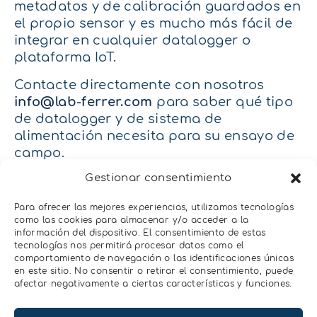
metadatos y de calibración guardados en
el propio sensor y es mucho más fácil de
integrar en cualquier datalogger o
plataforma IoT.
Contacte directamente con nosotros
info@lab-ferrer.com
para saber qué tipo
de datalogger y de sistema de
alimentación necesita para su ensayo de
campo.
Instalación en campo fácil y
Gestionar consentimiento
rápida
Para ofrecer las mejores experiencias, utilizamos tecnologías
como las cookies para almacenar y/o acceder a la
La instalación en campo del sensor de
información del dispositivo. El consentimiento de estas
tecnologías nos permitirá procesar datos como el
flujo de savia IMPLEXX es fácil y rápida.
comportamiento de navegación o las identificaciones únicas
En LabFerrer disponemos del kit de
en este sitio. No consentir o retirar el consentimiento, puede
instalación que ponemos a disposición
afectar negativamente a ciertas características y funciones.
de nuestros clientes