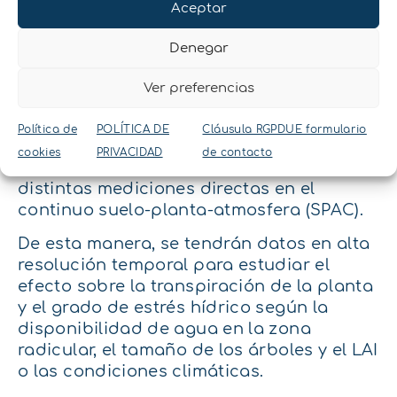
Aceptar
Es posible combinar
mediciones directas en el
Denegar
continuo Suelo-Planta-
Atmósfera (SPAC)
Ver preferencias
En un ensayo para estudiar la respuesta
Política de
POLÍTICA DE
Cláusula RGPDUE formulario
hídrica en viña, árboles frutales u otras
cookies
PRIVACIDAD
de contacto
especies leñosas es posible combinar
distintas mediciones directas en el
continuo suelo-planta-atmosfera (SPAC).
De esta manera, se tendrán datos en alta
resolución temporal para estudiar el
efecto sobre la transpiración de la planta
y el grado de estrés hídrico según la
disponibilidad de agua en la zona
radicular, el tamaño de los árboles y el LAI
o las condiciones climáticas.