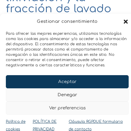
fracción de lavado
En un sistema agrícola donde haya
Gestionar consentimiento
presencia de sales solubles en el agua de
riego o en el perfil del suelo, la sonda
Para ofrecer las mejores experiencias, utilizamos tecnologías
TEROS 12 puede proporcionar
como las cookies para almacenar y/o acceder a la información
del dispositivo. El consentimiento de estas tecnologías nos
información sobre la acumulación de
permitirá procesar datos como el comportamiento de
sales en el suelo, la fracción de lavado, el
navegación o las identificaciones únicas en este sitio. No
drenaje y el lavado de nutrientes y sales.
consentir o retirar el consentimiento, puede afectar
negativamente a ciertas características y funciones.
Control de la
fertirrigación
Aceptar
La monitorización en continuo de la
Denegar
humedad y los Sólidos Solubles Totales
(TDS, en inglés) proporciona información
Ver preferencias
a tiempo real sobre el movimiento del
agua y los nutrientes en el suelo.
Política de
POLÍTICA DE
Cláusula RGPDUE formulario
cookies
PRIVACIDAD
de contacto