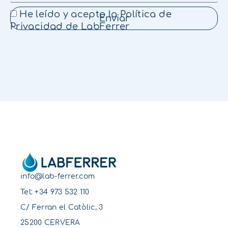
He leído y acepto la
Política de
Enviar
Privacidad
de LabFerrer
info@lab-ferrer.com
Tel:
+34 973 532 110
C/ Ferran el Catòlic, 3
25200 CERVERA