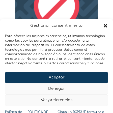
Gestionar consentimiento
Para ofrecer las mejores experiencias, utilizamos tecnologías
como las cookies para almacenar y/o acceder a la
información del dispositivo. El consentimiento de estas
tecnologías nos permitirá procesar datos como el
comportamiento de navegación o las identificaciones únicas
Si queréis saber más sobre el tensiómetro
en este sitio. No consentir o retirar el consentimiento, puede
afectar negativamente a ciertas características y funciones.
TEROS 32 podéis encontrar más
información en este
enlace
.
Aceptar
Denegar
Ver preferencias
Contacta con
Política de
POLÍTICA DE
Cláusula RGPDUE formulario