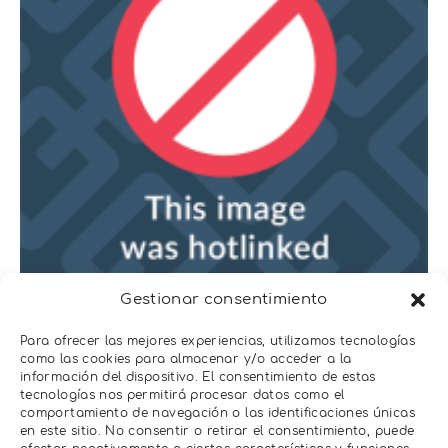
Gestionar consentimiento
Podeis encontrar más información sobre
estos ensayos en estos enlaces de
METER
Para ofrecer las mejores experiencias, utilizamos tecnologías
como las cookies para almacenar y/o acceder a la
Group Pullman
y
METER Group Alemania
información del dispositivo. El consentimiento de estas
tecnologías nos permitirá procesar datos como el
comportamiento de navegación o las identificaciones únicas
en este sitio. No consentir o retirar el consentimiento, puede
ATMOS 41: asequible, precisa y