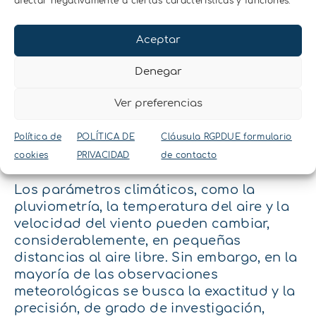
afectar negativamente a ciertas características y funciones.
fiable
Aceptar
La estación meteorológica ATMOS 41
proporciona medidas de 14 parámetros
Denegar
ambientales en un solo equipo. De
manera que se puede instalar de forma
Ver preferencias
rápida y sencilla. El único requisito es que
ATMOS 41 esté nivelada en la parte
Política de
POLÍTICA DE
Cláusula RGPDUE formulario
superior de un mástil con visión del cielo
cookies
PRIVACIDAD
de contacto
directa.
Los parámetros climáticos, como la
pluviometría, la temperatura del aire y la
velocidad del viento pueden cambiar,
considerablemente, en pequeñas
distancias al aire libre. Sin embargo, en la
mayoría de las observaciones
meteorológicas se busca la exactitud y la
precisión, de grado de investigación,