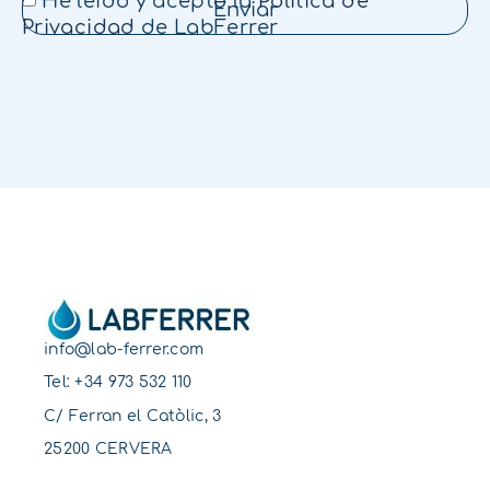
He leído y acepto la
Política de
Enviar
Privacidad
de LabFerrer
info@lab-ferrer.com
Tel:
+34 973 532 110
C/ Ferran el Catòlic, 3
25200 CERVERA