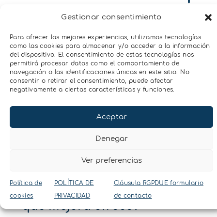
Gestionar consentimiento
sonda SOLYX 14?
Para ofrecer las mejores experiencias, utilizamos tecnologías
como las cookies para almacenar y/o acceder a la información
del dispositivo. El consentimiento de estas tecnologías nos
¿La sonda SOLYX
permitirá procesar datos como el comportamiento de
navegación o las identificaciones únicas en este sitio. No
consentir o retirar el consentimiento, puede afectar
14 se instala como
negativamente a ciertas características y funciones.
las sondas TEROS?
Aceptar
Denegar
¿Qué es la
Ver preferencias
tecnología CDX y
Política de
POLÍTICA DE
Cláusula RGPDUE formulario
cookies
PRIVACIDAD
de contacto
qué mejora ofrece?