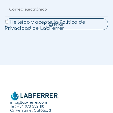
He leído y acepto la
Política de
Enviar
Privacidad
de LabFerrer
info@lab-ferrer.com
Tel:
+34 973 532 110
C/ Ferran el Catòlic, 3