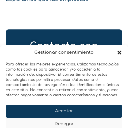
Contacta con
Gestionar consentimiento
nosotros
Para ofrecer las mejores experiencias, utilizamos tecnologías
Contactar
como las cookies para almacenar y/o acceder a la
información del dispositivo. El consentimiento de estas
tecnologías nos permitirá procesar datos como el
comportamiento de navegación o las identificaciones únicas
en este sitio. No consentir o retirar el consentimiento, puede
afectar negativamente a ciertas características y funciones.
Aceptar
Denegar