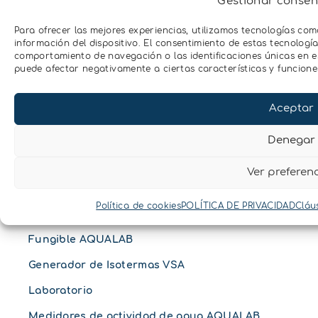
Gestionar consen
Planta
Para ofrecer las mejores experiencias, utilizamos tecnologías co
información del dispositivo. El consentimiento de estas tecnologí
Clima
comportamiento de navegación o las identificaciones únicas en est
puede afectar negativamente a ciertas características y funcione
Luz
Hidrología
Aceptar
Conductividad
Denegar
Ver preferen
Actividad de agua
Política de cookies
POLÍTICA DE PRIVACIDAD
Cláu
Fungible AQUALAB
Generador de Isotermas VSA
Laboratorio
Medidores de actividad de agua AQUALAB