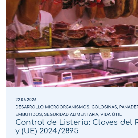
22.06.2026
DESARROLLO MICROORGANISMOS
,
GOLOSINAS
,
PANADER
EMBUTIDOS
,
SEGURIDAD ALIMENTARIA
,
VIDA ÚTIL
Control de Listeria: Claves del
y (UE) 2024/2895