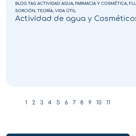
BLOG TAG ACTIVIDAD AGUA
,
FARMACIA Y COSMÉTICA
,
FL
SORCIÓN
,
TEORÍA
,
VIDA ÚTIL
Actividad de agua y Cosmético
1
2
3
4
5
6
7
8
9
10
11