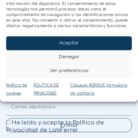
información del dispositivo. El consentimiento de estas
tecnologías nos permitirá procesar datos como el
comportamiento de navegación o las identificaciones únicas
NEWSLETTER
en este sitio. No consentir o retirar el consentimiento, puede
afectar negativamente a ciertas características y funciones.
Accede gratuitamente
Aceptar
a contenido técnico,
novedades
Denegar
tecnológicas y
Ver preferencias
aplicaciones prácticas
Política de
POLÍTICA DE
Cláusula RGPDUE formulario
cookies
PRIVACIDAD
de contacto
He leído y acepto la
Política de
Enviar
Privacidad
de LabFerrer