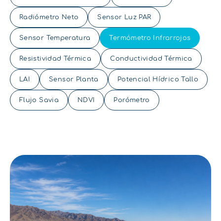
Radiómetro Neto
Sensor Luz PAR
Sensor Temperatura
Termómetro Infrarrojos
Resistividad Térmica
Conductividad Térmica
LAI
Sensor Planta
Potencial Hídrico Tallo
Flujo Savia
NDVI
Porómetro