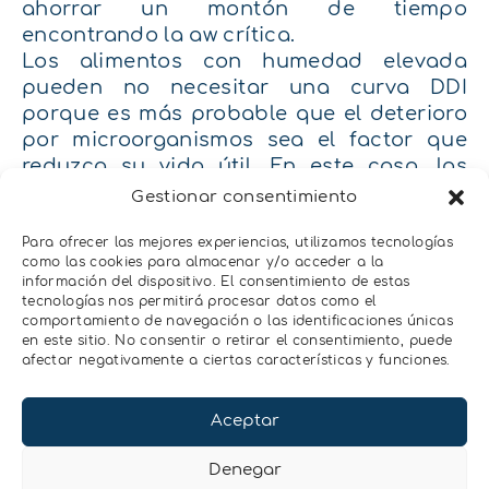
ahorrar un montón de tiempo
encontrando la aw crítica.
Los alimentos con humedad elevada
pueden no necesitar una curva DDI
porque es más probable que el deterioro
por microorganismos sea el factor que
reduzca su vida útil. En este caso, los
límites de aw de agua para el desarrollo
Gestionar consentimiento
de microorganismos se pueden encontrar
en la literatura (0,85aw es el valor para las
Para ofrecer las mejores experiencias, utilizamos tecnologías
como las cookies para almacenar y/o acceder a la
bacterias patógenas y no hay organismos
información del dispositivo. El consentimiento de estas
que se desarrollen por debajo de 0,6aw,
tecnologías nos permitirá procesar datos como el
más infromación y valores en
este enlace
).
comportamiento de navegación o las identificaciones únicas
en este sitio. No consentir o retirar el consentimiento, puede
Otros factores que reducen la vida útil y
afectar negativamente a ciertas características y funciones.
que hay que tener en cuenta para
determinar la humedad óptima son, la
Aceptar
oxidación de lípidos, el pardeamiento no
enzimático, pérdida de vitaminas o
Denegar
pérdida de color.