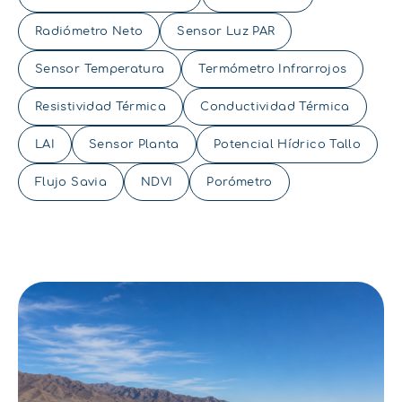
Radiómetro Neto
Sensor Luz PAR
Sensor Temperatura
Termómetro Infrarrojos
Resistividad Térmica
Conductividad Térmica
LAI
Sensor Planta
Potencial Hídrico Tallo
Flujo Savia
NDVI
Porómetro