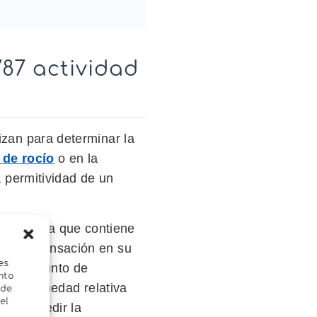
87 actividad
izan para determinar la
 de rocío
o en la
a permitividad de un
hermética que contiene
ece condensación en su
es
asta el punto de
nto
o, la humedad relativa
 de
el
sario medir la