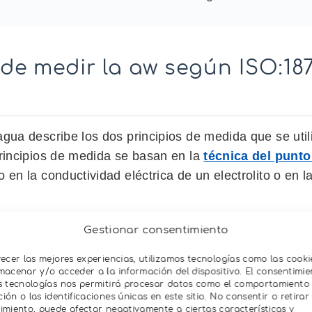
e medir la aw según ISO:187
gua describe los dos principios de medida que se util
principios de medida se basan en la
técnica del punto
en la conductividad eléctrica de un electrolito o en l
cío:
La muestra se coloca en una cámara de medida 
Gestionar consentimiento
ura puede variar. El espejo se enfría hasta que apar
recer las mejores experiencias, utilizamos tecnologías como las cooki
ífica de esta técnica es que el aire se puede enfriar h
macenar y/o acceder a la información del dispositivo. El consentimie
el contenido de agua. Al alcanzar el punto de equilibri
s tecnologías nos permitirá procesar datos como el comportamiento
ón o las identificaciones únicas en este sitio. No consentir o retirar 
 actividad del agua de la muestra son iguales. Es nece
imiento, puede afectar negativamente a ciertas características y