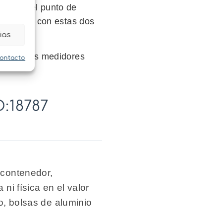
atura del punto de
tinuación con estas dos
ias
emplean los medidores
contacto
:18787
 contenedor,
ni física en el valor
o, bolsas de aluminio