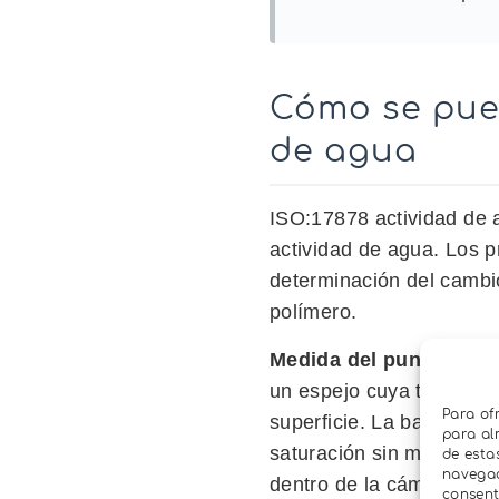
Cómo se pued
de agua
ISO:17878 actividad de a
actividad de agua. Los 
determinación del cambio 
polímero.
Medida del punto de ro
un espejo cuya temperat
Para of
superficie. La base cient
para al
saturación sin modificar 
de esta
navegaci
dentro de la cámara y la
consent