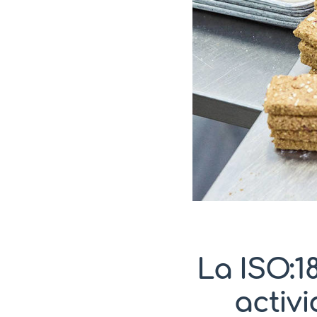
La ISO:1
activ