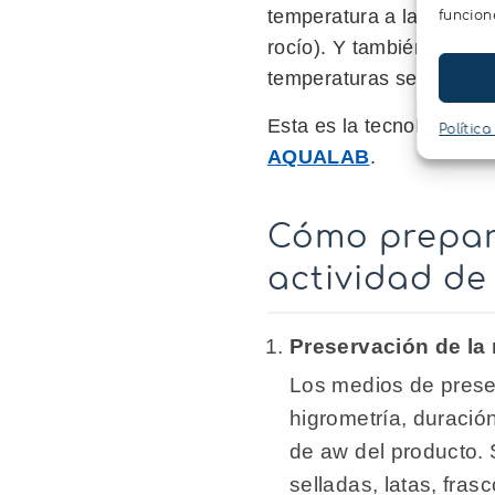
temperatura a la que se
funcion
rocío). Y también se mid
temperaturas se puede de
Esta es la tecnología de
Política
AQUALAB
.
Cómo prepara
actividad de
Preservación de la
Los medios de prese
higrometría, duració
de aw del producto. 
selladas, latas, fra