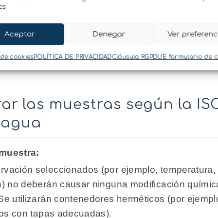
 produce la condensación del vapor de agua (la temper
es.
e la temperatura de la superficie de la muestra. A con
terminar la actividad de agua del alimento.
Aceptar
Denegar
Ver preferenc
scrita en la ISO:18787 actividad de agua, es la que 
 de cookies
POLÍTICA DE PRIVACIDAD
Cláusula RGPDUE formulario de 
r las muestras según la ISO
 agua
 muestra:
rvación seleccionados (por ejemplo, temperatura,
n) no deberán causar ninguna modificación química 
Se utilizarán contenedores herméticos (por ejempl
scos con tapas adecuadas).