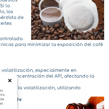
puestos
Si lo
o, los
pérdida de
eites
controlada
cnicas para minimizar la exposición del café
 volatilización, especialmente en
r la concentración del API, afectando la
vos de la volatilización, utilizando
es
adas.
nto
aceite de
 de
el