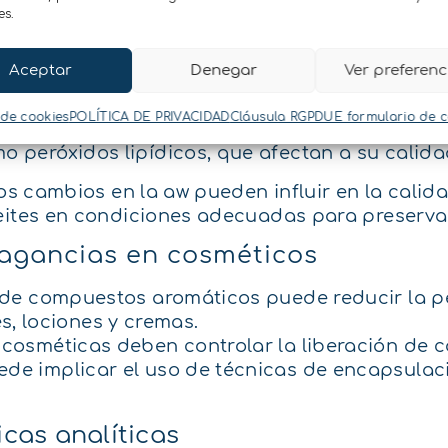
 abierto en un entorno con baja humedad relat
es.
ebido a la evaporación de algunos de sus com
mo resultado, el aroma (y el sabor) del aceite
Aceptar
Denegar
Ver preferenc
un lugar con humedad relativa elevada, esta p
 de cookies
POLÍTICA DE PRIVACIDAD
Cláusula RGPDUE formulario de 
on el ácido linoleico y oxidarlo. Lo que puede 
peróxidos lipídicos, que afectan a su calida
os cambios en la aw pueden influir en la calida
eites en condiciones adecuadas para preservar
fragancias en cosméticos
n de compuestos aromáticos puede reducir la pe
, lociones y cremas.
s cosméticas deben controlar la liberación de
ede implicar el uso de técnicas de encapsulac
cas analíticas