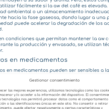
tribuyen a su sabor y aroma. Pero, estos com
lizar fácilmente si la aw del café es elevada. 
ad ambiental o un almacenamiento inadecuad
te hacia la fase gaseosa, dando lugar a una 
edad puede acelerar la degradación de los ac
d.
é en condiciones que permitan mantener la aw 
rante la producción y envasado, se utilizan té
r.
ivos en medicamentos
ivos en medicamentos pueden ser sensibles a la
a pérdida de compuestos volátiles puede altera
Gestionar consentimiento
ben diseñarse para proteger los principios acti
recer las mejores experiencias, utilizamos tecnologías como las cooki
icos y condiciones de almacenamiento control
macenar y/o acceder a la información del dispositivo. El consentimie
6
común en muchos aceites vegetales, como el
s tecnologías nos permitirá procesar datos como el comportamiento
ón o las identificaciones únicas en este sitio. No consentir o retirar 
imiento, puede afectar negativamente a ciertas características y