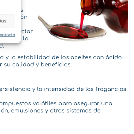
iva, el
ponentes
 cambiarán
ias
uede afectar
contacto
llevar a la
d.
d y la estabilidad de los aceites con ácido
 su calidad y beneficios.
rsistencia y la intensidad de las fragancias
 compuestos volátiles para asegurar una
ión, emulsiones y otros sistemas de