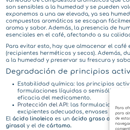
variedad de compuestos aromáticos que con
son sensibles a la humedad y se pueden volati
exponemos a una aw elevada, ya sea humed
compuestos aromáticos se escapan fácilmen
aroma y sabor. Además, la presencia de hum
esenciales en el café, afectando a su calida
Para evitar esto, hay que almacenar el caf
(recipientes herméticos y secos). Además, du
a la humedad y preservar su frescura y sabo
Degradación de principios act
Estabilidad química: los principios act
formulaciones líquidas o semisólidas. L
eficacia del medicamento.
Protección del API
: las formulaciones de
Para of
excipientes adecuados, envases hermét
para al
El
ácido linoleico
es un
ácido graso omega-
de esta
navegaci
girasol
y el de
cártamo.
consent