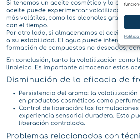
Si tenemos un aceite cosmético y lo dejamos
funcion
aceite puede experimentar volatilización d
más volátiles, como los alcoholes grasos. Co
con el tiempo.
Por otro lado, si almacenamos el aceite en 
Política
a su estabilidad. El agua puede interactuar c
formación de compuestos no deseados, como 
En conclusión, tanto la volatilización como l
linoleico. Es importante almacenar estos ac
Disminución de la eficacia de 
Persistencia del aroma: la volatilizació
en productos cosméticos como perfumes
Control de liberación: las formulacione
experiencia sensorial duradera. Esto pu
liberación controlada.
Problemas relacionados con técni