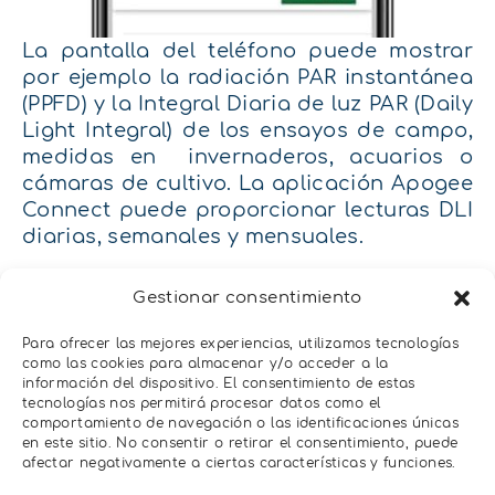
La pantalla del teléfono puede mostrar
por ejemplo la radiación PAR instantánea
(PPFD) y la Integral Diaria de luz PAR (Daily
Light Integral) de los ensayos de campo,
medidas en invernaderos, acuarios o
cámaras de cultivo. La aplicación Apogee
Connect puede proporcionar lecturas DLI
diarias, semanales y mensuales.
Y lo mismo con los
piranómetros
para
Gestionar consentimiento
medir la radiación solar global.
Para ofrecer las mejores experiencias, utilizamos tecnologías
El logger microCahe AT-100 se conecta a
como las cookies para almacenar y/o acceder a la
múltiples sensores Apogee: SQ-110, SQ-
información del dispositivo. El consentimiento de estas
120, SQ-500, con el SQ-620, SQ-640,
tecnologías nos permitirá procesar datos como el
comportamiento de navegación o las identificaciones únicas
albedómetro, S2-141 y más (en breve). Y
en este sitio. No consentir o retirar el consentimiento, puede
realiza medidas de los sensores a alta
afectar negativamente a ciertas características y funciones.
resolución (convertidor analógico-digital