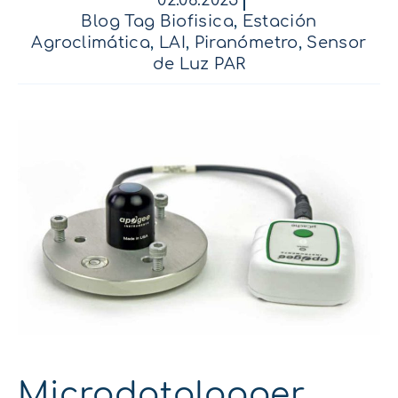
02.06.2025
Blog Tag Biofisica
,
Estación
Agroclimática
,
LAI
,
Piranómetro
,
Sensor
de Luz PAR
Microdatalogger