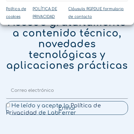
NEWSLETTER
Política de
POLÍTICA DE
Cláusula RGPDUE formulario
cookies
PRIVACIDAD
de contacto
Accede gratuitamente
a contenido técnico,
novedades
tecnológicas y
aplicaciones prácticas
He leído y acepto la
Política de
Enviar
Privacidad
de LabFerrer