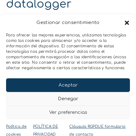
datalogger
La sonda TEROS 21 Gen 2 es compatible
Gestionar consentimiento
con el datalogger ZL6 de METER Group.
Para la conexión de la sonda TEROS 21
Para ofrecer las mejores experiencias, utilizamos tecnologías
Gen 2 a otros dataloggres, no existen
como las cookies para almacenar y/o acceder a la
información del dispositivo. El consentimiento de estas
diferencias en la integración de la sonda
tecnologías nos permitirá procesar datos como el
respecto la sonda TEROS 21. En el
comportamiento de navegación o las identificaciones únicas
siguiente enlace encontraréis
la Guía de
en este sitio. No consentir o retirar el consentimiento, puede
afectar negativamente a ciertas características y funciones.
Integración de la sonda TEROS 21 Gen 2
.
Aceptar
Denegar
Ver preferencias
Contacta con
Política de
POLÍTICA DE
Cláusula RGPDUE formulario
nosotros
cookies
PRIVACIDAD
de contacto