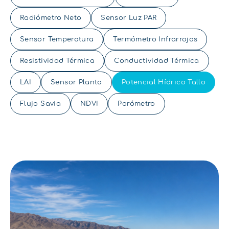
Radiómetro Neto
Sensor Luz PAR
Sensor Temperatura
Termómetro Infrarrojos
Resistividad Térmica
Conductividad Térmica
LAI
Sensor Planta
Potencial Hídrico Tallo
Flujo Savia
NDVI
Porómetro