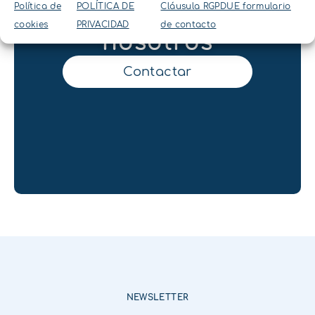
Política de
POLÍTICA DE
Cláusula RGPDUE formulario
Contacta con
cookies
PRIVACIDAD
de contacto
nosotros
Contactar
NEWSLETTER