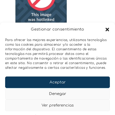
Gestionar consentimiento
Se ha identificado que los datos usados
por el algoritmo, no tienen la resolución
Para ofrecer las mejores experiencias, utilizamos tecnologías
espacial optima para estimar la humedad
como las cookies para almacenar y/o acceder a la
información del dispositivo. El consentimiento de estas
de suelo a 1 km de resolución y que esto
tecnologías nos permitirá procesar datos como el
afecta al resultado final de humedad.
comportamiento de navegación o las identificaciones únicas
en este sitio. No consentir o retirar el consentimiento, puede
Si estáis interesados en consultar y leer el
afectar negativamente a ciertas características y funciones.
artículo, podéis descargarlo mediante
este
enlace.
Aceptar
Denegar
Ver preferencias