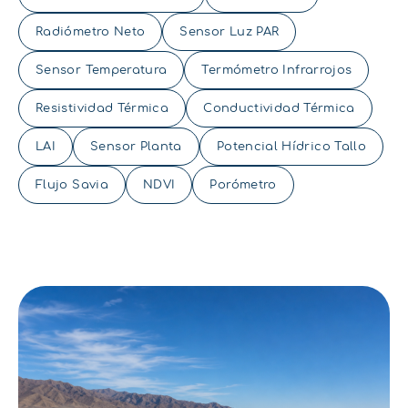
Radiómetro Neto
Sensor Luz PAR
Sensor Temperatura
Termómetro Infrarrojos
Resistividad Térmica
Conductividad Térmica
LAI
Sensor Planta
Potencial Hídrico Tallo
Flujo Savia
NDVI
Porómetro