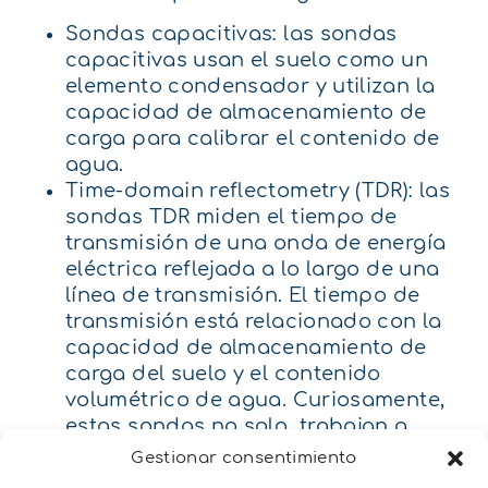
Sondas capacitivas: las sondas
capacitivas usan el suelo como un
elemento condensador y utilizan la
capacidad de almacenamiento de
carga para calibrar el contenido de
agua.
Time-domain reflectometry (TDR): las
sondas TDR miden el tiempo de
transmisión de una onda de energía
eléctrica reflejada a lo largo de una
línea de transmisión. El tiempo de
transmisión está relacionado con la
capacidad de almacenamiento de
carga del suelo y el contenido
volumétrico de agua. Curiosamente,
estas sondas no solo trabajan a
frecuencia, si no que trabajan en un
Gestionar consentimiento
intervalo de frecuencias, de modo