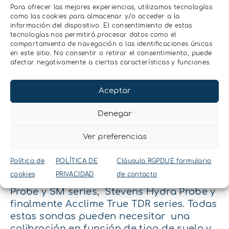
que se puede omitir el efecto de la
Para ofrecer las mejores experiencias, utilizamos tecnologías
como las cookies para almacenar y/o acceder a la
salinidad.
información del dispositivo. El consentimiento de estas
Frequency-domain sensors (FDR): las
tecnologías nos permitirá procesar datos como el
sondas FDR también utilizan el suelo
comportamiento de navegación o las identificaciones únicas
en este sitio. No consentir o retirar el consentimiento, puede
como condensador para medir la
afectar negativamente a ciertas características y funciones.
frecuencia de resonancia máxima en
el circuito eléctrico, relacionando la
Aceptar
frecuencia con el contenido de agua.
Numerosos estudios han mostrado que
Denegar
las siguientes sondas son adecuadas
para medir contenido de agua: METER
Ver preferencias
Group (antes Decagon Devices)
EC-5,
10HS, 5TE, 5TM (actualmente TEROS 10,
Política de
POLÍTICA DE
Cláusula RGPDUE formulario
TEROS 11 y TEROS 12)
, Campbell Scientific
cookies
PRIVACIDAD
de contacto
CS655, TDR 200 y SoilVue10, Delta T Theta
Probe y SM series, Stevens Hydra Probe y
finalmente Acclime True TDR series. Todas
estas sondas pueden necesitar una
calibración en función de tipo de suelo y