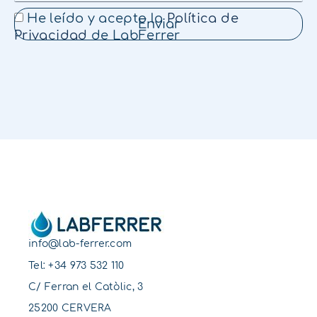
He leído y acepto la
Política de
Enviar
Privacidad
de LabFerrer
info@lab-ferrer.com
Tel:
+34 973 532 110
C/ Ferran el Catòlic, 3
25200 CERVERA