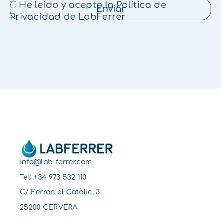
He leído y acepto la
Política de
Enviar
Privacidad
de LabFerrer
info@lab-ferrer.com
Tel:
+34 973 532 110
C/ Ferran el Catòlic, 3
25200 CERVERA