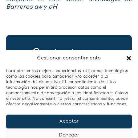
Barreras aw y pH
Contacta con
Gestionar consentimiento
nosotros
Para ofrecer las mejores experiencias, utilizamos tecnologías
Contactar
como las cookies para almacenar y/o acceder a la
información del dispositivo. El consentimiento de estas
tecnologías nos permitirá procesar datos como el
comportamiento de navegación o las identificaciones únicas
en este sitio. No consentir o retirar el consentimiento, puede
afectar negativamente a ciertas características y funciones.
Aceptar
Denegar