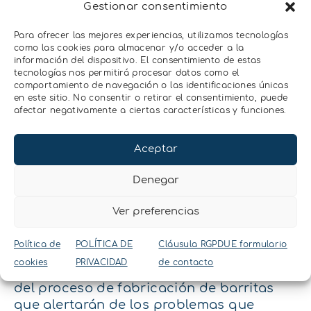
Gestionar consentimiento
Método recomendado: Instrumento
Para ofrecer las mejores experiencias, utilizamos tecnologías
de punto de rocío (AQUALAB 3 o 4TE)
como las cookies para almacenar y/o acceder a la
para la evaluación final
información del dispositivo. El consentimiento de estas
Tiempo: debe realizarse una prueba
tecnologías nos permitirá procesar datos como el
comportamiento de navegación o las identificaciones únicas
de precisión completa (1 minuto para
en este sitio. No consentir o retirar el consentimiento, puede
la predicción, 5-7 minutos para la
afectar negativamente a ciertas características y funciones.
prueba completa)
Coste: a partir de 10000 € para el
Aceptar
AQUALAB 3; los equipos tienen
múltiples aplicaciones
Denegar
Establecer las especificaciones correctas
para garantizar un
producto seguro y de
Ver preferencias
calidad
(y realizar una
pasteurización
adecuada)
son la base para cuidar a los
Política de
POLÍTICA DE
Cláusula RGPDUE formulario
clientes. Este paso es esencial, y funciona
cookies
PRIVACIDAD
de contacto
mejor si se incorpora en todas las etapas
del proceso de fabricación de barritas
que alertarán de los problemas que